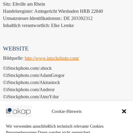
Sitz: Eltville am Rhein
Handelsregister: Amtsgericht Wiesbaden HRB 22840
Umsatzsteuer-Identifikationsnr.: DE 203392312
Inhaltlich verantwortlich: Elke Lemke
WEBSITE
Bildquelle:
http://www.istockphoto.com/
©iStockphoto.com/.shock
©iStockphoto.com/AdamGregor
©iStockphoto.com/Akirastock
©iStockphoto.com/Andresr
©iStockphoto.com/AtnoYdur
©iStockphoto.com/Dean Mitchel
©iStockphoto.com/peepo
Cookie-Hinweis
©iStockphoto.com/Turnervisual
©iStockphoto.com/Yuri_Arcurs
Wir verwenden ausschließlich technisch relevante Cookies.
Personenbezogene Daten werden nicht gespeichert.